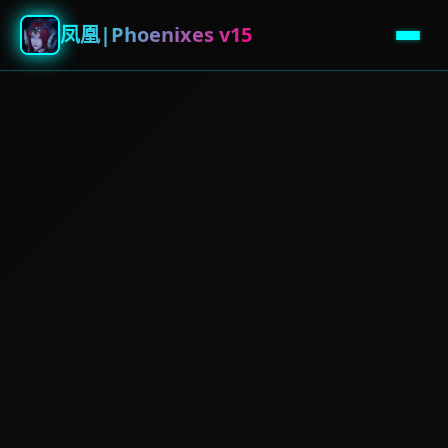
凤凰|Phoenixes v15