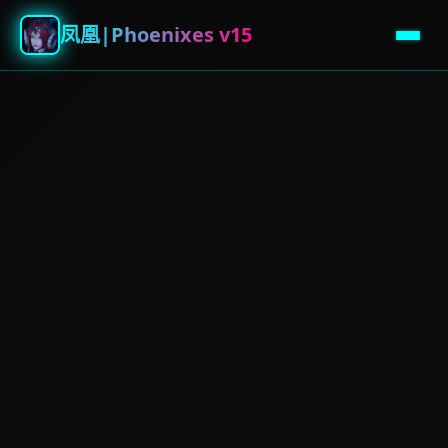
凤凰|Phoenixes v15