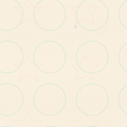
各
个
体
的
对
战
点
阵
怪物150种以上
★
各
角
色
的
立
绘
以
及
各
演
情
差
拥
有
怪
物
图
图
分
本
作
品
於 2023
年 9
月 1
日
推
自
後
就
突
破
了 10
套
大
作
為
年
度
神
作
於
登
上 steamer
的
國
際
台
！
這
次 steamer
版
發
行
同
時
了 DLC1
的
追
加
內
容
，
額
新
鲜
增
了
鬥
、
劇
大
量 CG
以
及
加
道
具
直
接
體
驗
目
的
最
合
计
代
版
立
議
同
入
手
，
也
可
以
待
待 DLC2
推
出
消
息
鉴
萬
很
快
終
關
，
舞
還
包
含
戰
。