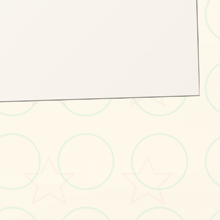
💿
画面艺术展