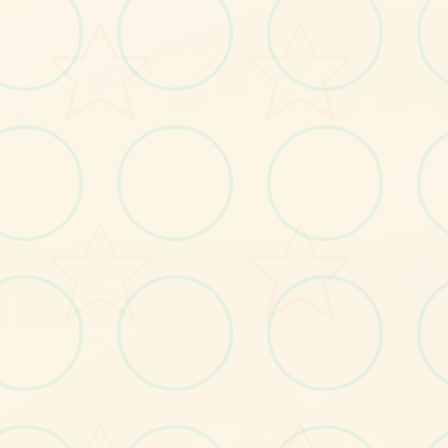
No.2
♡